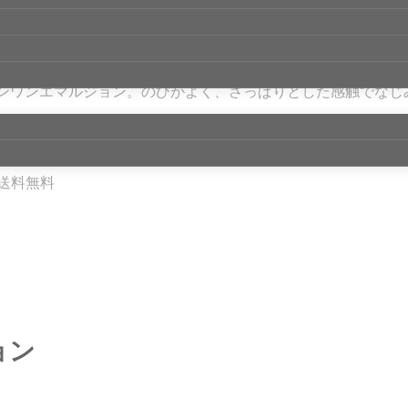
、
男性用高機能エマルジョン
ンワンエマルジョン。
のびがよく、さっぱりとした感触でなじ
で送料無料
ョン