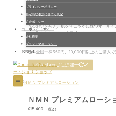
COEUR JOLI NMN aLL IN ONE EMULSION
プライバシーポリシー
1本で手軽にスキンケアができる
特定商取引法に基づく表記
返金ポリシー
うるおいを与え、肌をすこやかに保つ
オールイ
コーポレイトサイト
アに取り入れやすい使用感です。
会社概要
内容量: 120mL
ブランドマネージャー
お知らせ
送料全国一律550円、10,000円以上のご購入
お買い物カゴに追加
ＮＭＮ プレミアムローシ
¥
15,400
（税込）