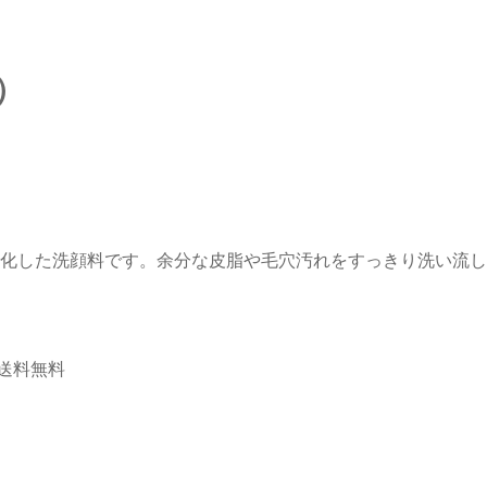
）
特化した洗顔料です。余分な皮脂や毛穴汚れをすっきり洗い流
で送料無料