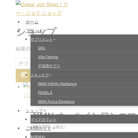
内
容
を
ホーム
ショップ
ス
ブランド
キ
サプリメント
ッ
結果の17～28/28を表示しています
QOL
プ
Vita Femina
子供用サプリ
スキンケア
NMN Infinity Radiance
PEARLA
NMN Force Elegance
ショップ
NMN オールインワンエ
マイアカウント
¥
12,100
（税込）
ご利用ガイド
利用規約