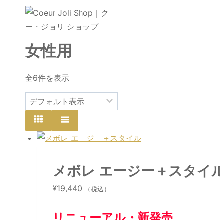
内
容
を
女性用
ス
キ
ッ
全6件を表示
プ
メボレ エージー＋スタイ
¥
19,440
（税込）
リニューアル・新発売