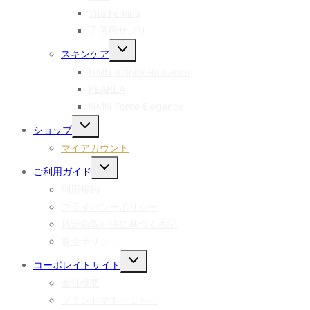
ュ
を
Vita Femina
ー
切
子供用サプリ
を
り
切
替
子
スキンケア
り
え
メ
替
る
NMN Infinity Radiance
ニ
え
ュ
PEARLA
る
ー
NMN Force Elegance
を
切
子
ショップ
り
メ
替
マイアカウント
ニ
え
ュ
子
ご利用ガイド
る
ー
メ
を
利用規約
ニ
切
ュ
プライバシーポリシー
り
ー
替
特定商取引法に基づく表記
を
え
切
返金ポリシー
る
り
子
替
コーポレイトサイト
メ
え
会社概要
ニ
る
ュ
ブランドマネージャー
ー