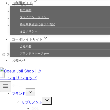
ご利用ガイド
利用規約 ｜
利用規約
返金ポリシー ｜
プライバシーポリシー
ショップ ｜
特定商取引法に基づく表記
お買い物カゴ
返金ポリシー
コーポレイトサイト
会社概要
ブランドマネージャー
© 2026 Coeur Joli Shop｜クー・ジョリ ショップ
お知らせ
ホーム
子
ブランド
メ
子
ニ
サプリメント
メ
ュ
QOL
ニ
ー