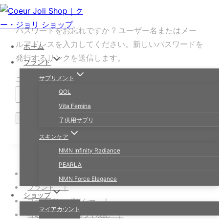
内
容
パスワードをお忘れですか ? ユーザー名またはメー
を
ルアドレスを入力してください。新しいパスワードを
ホーム
ス
発行するリンクを送信します。
ブランド
キ
ッ
必
ユーザー名またはメールアドレス
サプリメント
*
プ
須
QOL
Vita Femina
パスワードをリセット
子供用サプリ
スキンケア
NMN Infinity Radiance
PEARLA
ホーム ｜
NMN Force Elegance
ブランド ｜
ショップ
プライバシーポリシー ｜
マイアカウント
特定商取引法に基づく表記 ｜