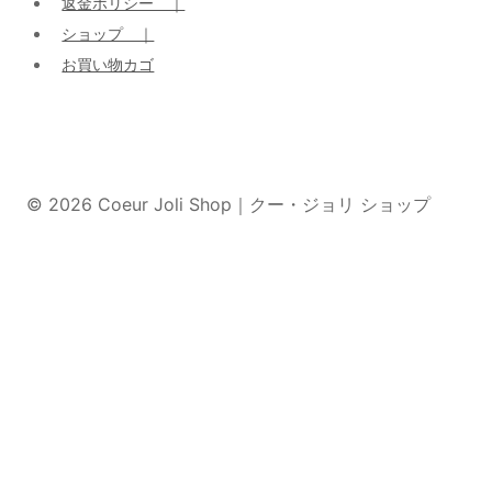
返金ポリシー ｜
ショップ ｜
お買い物カゴ
© 2026 Coeur Joli Shop｜クー・ジョリ ショップ
ホーム
子
ブランド
メ
子
サプリメント
ニ
メ
QOL
ュ
ニ
Vita Femina
ー