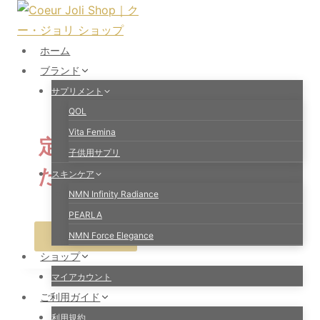
内
容
を
ホーム
ス
ブランド
キ
サプリメント
ッ
QOL
プ
Vita Femina
定期購入（サブスク）は、
子供用サプリ
ただいま準備中です。ご期
スキンケア
NMN Infinity Radiance
待ください。
PEARLA
トップへ戻る
NMN Force Elegance
ショップ
マイアカウント
ご利用ガイド
利用規約